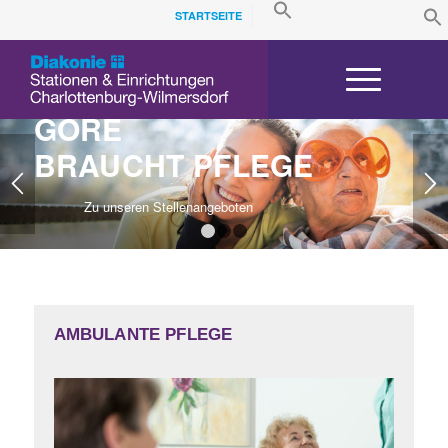
SEARCH
STARTSEITE
FOR:
f
Search Button
Se
AUCH ’NE BERLINER
GÖRE
BRAUCHT PFLEGE
Zu unseren Stellenangeboten
1
2
3
AMBULANTE PFLEGE