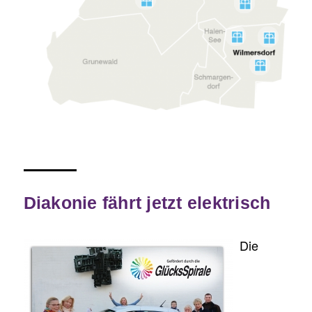
3
4
5
6
Diakonie fährt jetzt elektrisch
Die