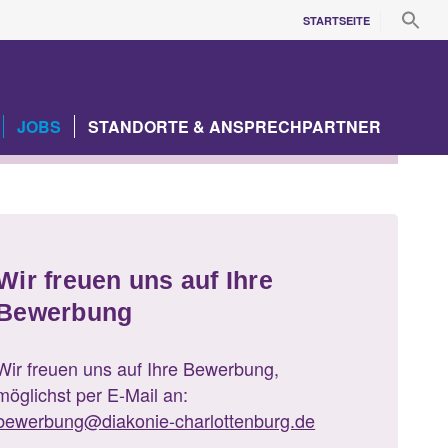
SEA
STARTSEITE
FOR
Search Bu
JOBS
STANDORTE & ANSPRECHPARTNER
Wir freuen uns auf Ihre
Bewerbung
Wir freuen uns auf Ihre Bewerbung,
möglichst per E-Mail an:
bewerbung@diakonie-charlottenburg.de